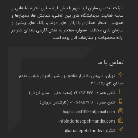
شرکت تندیس سازان آریا سپهر با بیش از نیم قرن تجربه تبلیغاتی و
سابقه فعالیت درنمایشگاه های بین المللی، همایش ها، سمینارها و
همچنین افتخار همکاری با ارگان های دولتی، بانک های پیشرو و
سازمان های مختلف، همواره مفتخر به نقش آفرینی بلندای هنر در
ارائه محصولات و سفارشات آنان بوده است.
تماس با ما
تهران، شریعتی بالاتر از تقاطع بهار شیراز انتهای خیابان مقدم
خیابان کاج پلاک ۳۹
تلفن همراه : ۰۹۱۲۹۶۱۴۱۹۱ (سعید حقی – مدیر فروش)
تلفن همراه : ۰۹۰۵۵۸۵۹۷۲۸ (کارشناس فروش)
haghisaeid1990[at]gmail.com
info[at]ariasepehrtandis.com
تلگرام :
ariasepehrtandis@