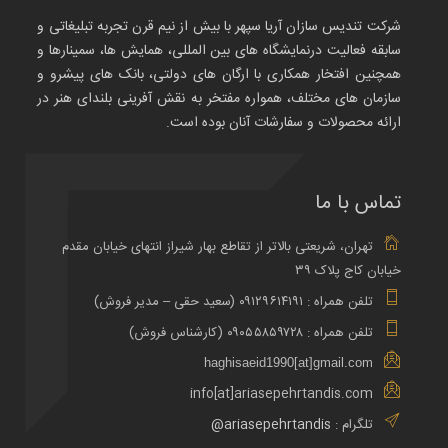
شرکت تندیس سازان آریا سپهر با بیش از نیم قرن تجربه تبلیغاتی و
سابقه فعالیت درنمایشگاه های بین المللی، همایش ها، سمینارها و
همچنین افتخار همکاری با ارگان های دولتی، بانک های پیشرو و
سازمان های مختلف، همواره مفتخر به نقش آفرینی بلندای هنر در
ارائه محصولات و سفارشات آنان بوده است.
تماس با ما
تهران، شریعتی بالاتر از تقاطع بهار شیراز انتهای خیابان مقدم
خیابان کاج پلاک ۳۹
تلفن همراه : ۰۹۱۲۹۶۱۴۱۹۱ (سعید حقی – مدیر فروش)
تلفن همراه : ۰۹۰۵۵۸۵۹۷۲۸ (کارشناس فروش)
haghisaeid1990[at]gmail.com
info[at]ariasepehrtandis.com
تلگرام :
ariasepehrtandis@