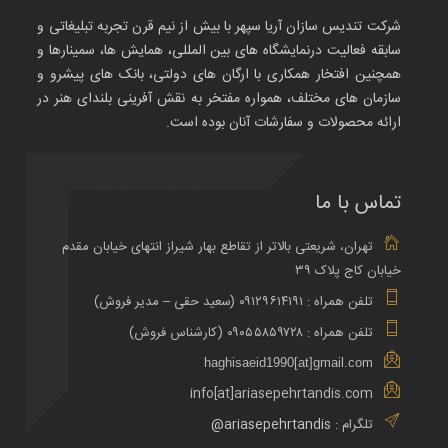
شرکت تندیس سازان آریا سپهر با بیش از نیم قرن تجربه تبلیغاتی و
سابقه فعالیت درنمایشگاه های بین المللی، همایش ها، سمینارها و
همچنین افتخار همکاری با ارگان های دولتی، بانک های پیشرو و
سازمان های مختلف، همواره مفتخر به نقش آفرینی بلندای هنر در
ارائه محصولات و سفارشات آنان بوده است.
تماس با ما
تهران، شریعتی بالاتر از تقاطع بهار شیراز انتهای خیابان مقدم
خیابان کاج پلاک ۳۹
تلفن همراه : ۰۹۱۲۹۶۱۴۱۹۱ (سعید حقی – مدیر فروش)
تلفن همراه : ۰۹۰۵۵۸۵۹۷۲۸ (کارشناس فروش)
haghisaeid1990[at]gmail.com
info[at]ariasepehrtandis.com
تلگرام :
ariasepehrtandis@