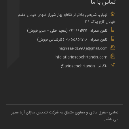
تماس با ما
تهران، شریعتی بالاتر از تقاطع بهار شیراز انتهای خیابان مقدم
خیابان کاج پلاک ۳۹
تلفن همراه : ۰۹۱۲۹۶۱۴۱۹۱ (سعید حقی – مدیر فروش)
تلفن همراه : ۰۹۰۵۵۸۵۹۷۲۸ (کارشناس فروش)
haghisaeid1990[at]gmail.com
info[at]ariasepehrtandis.com
تلگرام :
ariasepehrtandis@
تمامی حقوق مادی و معنوی متعلق به شرکت تندیس سازان آریا سپهر
می باشد.