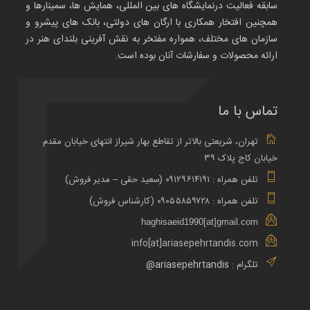
سابقه فعالیت درنمایشگاه های بین المللی، همایش ها، سمینارها و
همچنین افتخار همکاری با ارگان های دولتی، بانک های پیشرو و
سازمان های مختلف، همواره مفتخر به نقش آفرینی بلندای هنر در
ارائه محصولات و سفارشات آنان بوده است.
تماس با ما
تهران، شریعتی بالاتر از تقاطع بهار شیراز انتهای خیابان مقدم
خیابان کاج پلاک ۳۹
تلفن همراه : ۰۹۱۲۹۶۱۴۱۹۱ (سعید حقی – مدیر فروش)
تلفن همراه : ۰۹۰۵۵۸۵۹۷۲۸ (کارشناس فروش)
haghisaeid1990[at]gmail.com
info[at]ariasepehrtandis.com
تلگرام :
ariasepehrtandis@