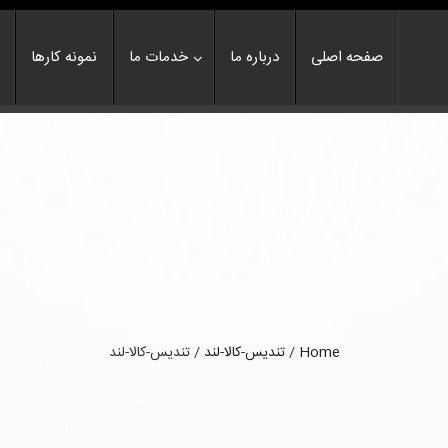
صفحه اصلی
درباره ما
خدمات ما
نمونه کارها
Home
/
تندیس-کالا-لند
/
تندیس-کالا-لند