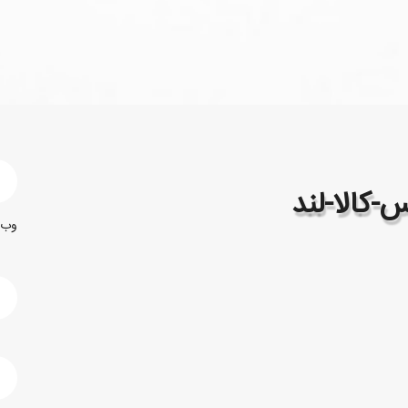
-کالا-لند
وب 