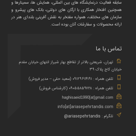
سابقه فعالیت درنمایشگاه های بین المللی، همایش ها، سمینارها و
همچنین افتخار همکاری با ارگان های دولتی، بانک های پیشرو و
سازمان های مختلف، همواره مفتخر به نقش آفرینی بلندای هنر در
ارائه محصولات و سفارشات آنان بوده است.
تماس با ما
تهران، شریعتی بالاتر از تقاطع بهار شیراز انتهای خیابان مقدم
خیابان کاج پلاک ۳۹
تلفن همراه : ۰۹۱۲۹۶۱۴۱۹۱ (سعید حقی – مدیر فروش)
تلفن همراه : ۰۹۰۵۵۸۵۹۷۲۸ (کارشناس فروش)
haghisaeid1990[at]gmail.com
info[at]ariasepehrtandis.com
تلگرام :
ariasepehrtandis@