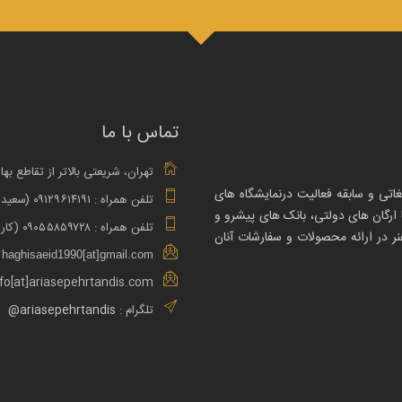
تماس با ما
تهران، شریعتی بالاتر از تقاطع بها
غاتی و سابقه فعالیت درنمایشگاه های
تلفن همراه : ۰۹۱۲۹۶۱۴۱۹۱ (سعید حقی – مدیر فروش)
 ارگان های دولتی، بانک های پیشرو و
تلفن همراه : ۰۹۰۵۵۸۵۹۷۲۸ (کارشناس فروش)
ر در ارائه محصولات و سفارشات آنان
haghisaeid1990[at]gmail.com
nfo[at]ariasepehrtandis.com
تلگرام :
ariasepehrtandis@