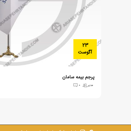
23
آگوست
پرجم بیمه سامان
مدیر
0