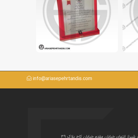
info@ariasepehrtandis.com
ر شیراز انتهای خیابان مقدم خیابان کاج پلاک ۳۹