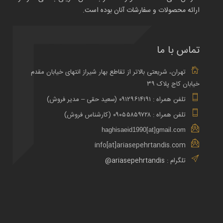
ارائه محصولات و سفارشات آنان بوده است.
تماس با ما
تهران، شریعتی بالاتر از تقاطع بهار شیراز انتهای خیابان مقدم
خیابان کاج پلاک ۳۹
تلفن همراه : ۰۹۱۲۹۶۱۴۱۹۱ (سعید حقی – مدیر فروش)
تلفن همراه : ۰۹۰۵۵۸۵۹۷۲۸ (کارشناس فروش)
haghisaeid1990[at]gmail.com
info[at]ariasepehrtandis.com
تلگرام :
ariasepehrtandis@