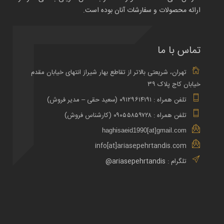
ارائه محصولات و سفارشات آنان بوده است.
تماس با ما
تهران، شریعتی بالاتر از تقاطع بهار شیراز انتهای خیابان مقدم
خیابان کاج پلاک ۳۹
تلفن همراه : ۰۹۱۲۹۶۱۴۱۹۱ (سعید حقی – مدیر فروش)
تلفن همراه : ۰۹۰۵۵۸۵۹۷۲۸ (کارشناس فروش)
haghisaeid1990[at]gmail.com
info[at]ariasepehrtandis.com
تلگرام :
ariasepehrtandis@