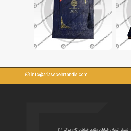
info@ariasepehrtandis.com
ر شیراز انتهای خیابان مقدم خیابان کاج پلاک ۳۹