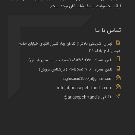
ارائه محصولات و سفارشات آنان بوده است.
تماس با ما
تهران، شریعتی بالاتر از تقاطع بهار شیراز انتهای خیابان مقدم
خیابان کاج پلاک ۳۹
تلفن همراه : ۰۹۱۲۹۶۱۴۱۹۱ (سعید حقی – مدیر فروش)
تلفن همراه : ۰۹۰۵۵۸۵۹۷۲۸ (کارشناس فروش)
haghisaeid1990[at]gmail.com
info[at]ariasepehrtandis.com
تلگرام :
ariasepehrtandis@