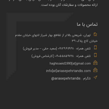
ارائه محصولات و سفارشات آنان بوده است.
تماس با ما
تهران، شریعتی بالاتر از تقاطع بهار شیراز انتهای خیابان مقدم
خیابان کاج پلاک ۳۹
تلفن همراه : ۰۹۱۲۹۶۱۴۱۹۱ (سعید حقی – مدیر فروش)
تلفن همراه : ۰۹۰۵۵۸۵۹۷۲۸ (کارشناس فروش)
haghisaeid1990[at]gmail.com
info[at]ariasepehrtandis.com
تلگرام :
ariasepehrtandis@