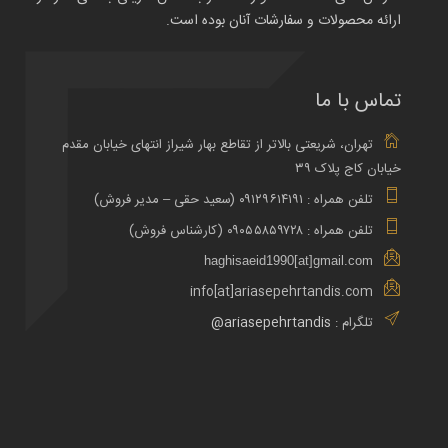
ارائه محصولات و سفارشات آنان بوده است.
تماس با ما
تهران، شریعتی بالاتر از تقاطع بهار شیراز انتهای خیابان مقدم
خیابان کاج پلاک ۳۹
تلفن همراه : ۰۹۱۲۹۶۱۴۱۹۱ (سعید حقی – مدیر فروش)
تلفن همراه : ۰۹۰۵۵۸۵۹۷۲۸ (کارشناس فروش)
haghisaeid1990[at]gmail.com
info[at]ariasepehrtandis.com
تلگرام :
ariasepehrtandis@