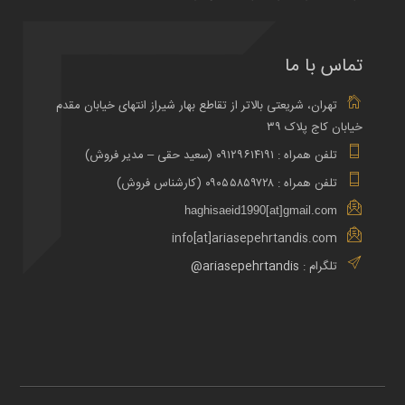
تماس با ما
تهران، شریعتی بالاتر از تقاطع بهار شیراز انتهای خیابان مقدم
خیابان کاج پلاک ۳۹
تلفن همراه : ۰۹۱۲۹۶۱۴۱۹۱ (سعید حقی – مدیر فروش)
تلفن همراه : ۰۹۰۵۵۸۵۹۷۲۸ (کارشناس فروش)
haghisaeid1990[at]gmail.com
info[at]ariasepehrtandis.com
تلگرام :
ariasepehrtandis@