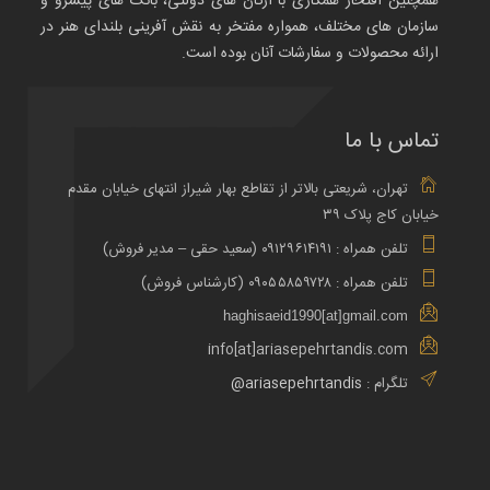
همچنین افتخار همکاری با ارگان های دولتی، بانک های پیشرو و
سازمان های مختلف، همواره مفتخر به نقش آفرینی بلندای هنر در
ارائه محصولات و سفارشات آنان بوده است.
تماس با ما
تهران، شریعتی بالاتر از تقاطع بهار شیراز انتهای خیابان مقدم
خیابان کاج پلاک ۳۹
تلفن همراه : ۰۹۱۲۹۶۱۴۱۹۱ (سعید حقی – مدیر فروش)
تلفن همراه : ۰۹۰۵۵۸۵۹۷۲۸ (کارشناس فروش)
haghisaeid1990[at]gmail.com
info[at]ariasepehrtandis.com
تلگرام :
ariasepehrtandis@