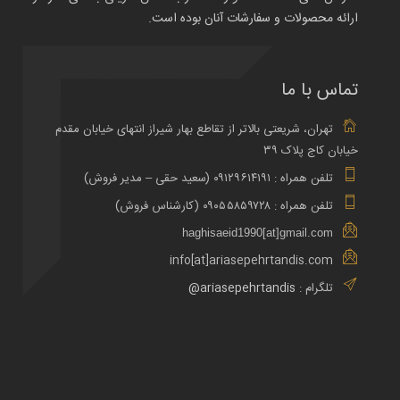
ارائه محصولات و سفارشات آنان بوده است.
تماس با ما
تهران، شریعتی بالاتر از تقاطع بهار شیراز انتهای خیابان مقدم
خیابان کاج پلاک ۳۹
تلفن همراه : ۰۹۱۲۹۶۱۴۱۹۱ (سعید حقی – مدیر فروش)
تلفن همراه : ۰۹۰۵۵۸۵۹۷۲۸ (کارشناس فروش)
haghisaeid1990[at]gmail.com
info[at]ariasepehrtandis.com
تلگرام :
ariasepehrtandis@