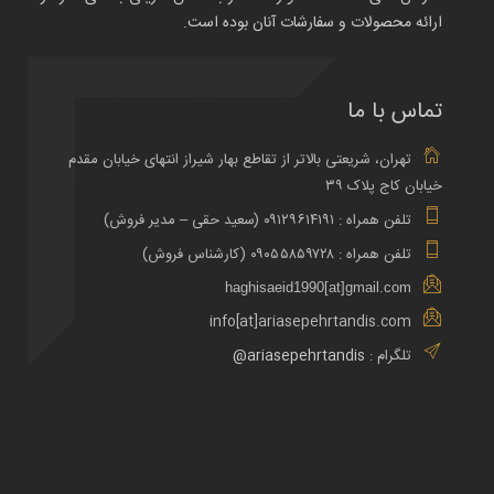
ارائه محصولات و سفارشات آنان بوده است.
تماس با ما
تهران، شریعتی بالاتر از تقاطع بهار شیراز انتهای خیابان مقدم
خیابان کاج پلاک ۳۹
تلفن همراه : ۰۹۱۲۹۶۱۴۱۹۱ (سعید حقی – مدیر فروش)
تلفن همراه : ۰۹۰۵۵۸۵۹۷۲۸ (کارشناس فروش)
haghisaeid1990[at]gmail.com
info[at]ariasepehrtandis.com
تلگرام :
ariasepehrtandis@