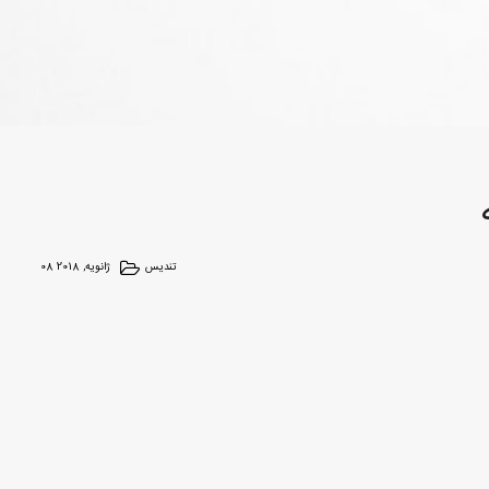
تندیس
08 ژانویه, 2018