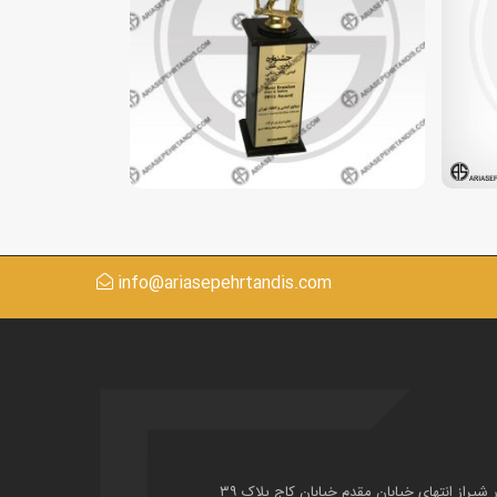
info@ariasepehrtandis.com
ر شیراز انتهای خیابان مقدم خیابان کاج پلاک ۳۹