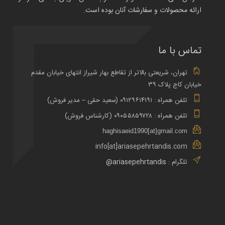
ارائه محصولات و سفارشات آنان بوده است.
تماس با ما
تهران، شریعتی بالاتر از تقاطع بهار شیراز انتهای خیابان مقدم
خیابان کاج پلاک ۳۹
تلفن همراه : ۰۹۱۲۹۶۱۴۱۹۱ (سعید حقی – مدیر فروش)
تلفن همراه : ۰۹۰۵۵۸۵۹۷۲۸ (کارشناس فروش)
haghisaeid1990[at]gmail.com
info[at]ariasepehrtandis.com
تلگرام :
ariasepehrtandis@