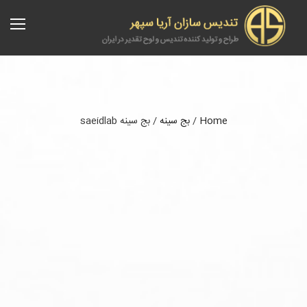
Home
/
بج سینه
/
بج سینه saeidlab