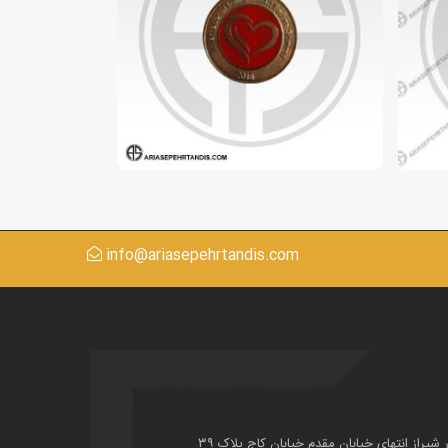
info@ariasepehrtandis.com
ر شیراز انتهای خیابان مقدم خیابان کاج پلاک ۳۹