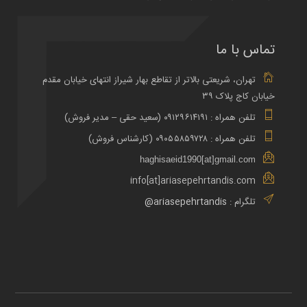
تماس با ما
تهران، شریعتی بالاتر از تقاطع بهار شیراز انتهای خیابان مقدم
خیابان کاج پلاک ۳۹
تلفن همراه : ۰۹۱۲۹۶۱۴۱۹۱ (سعید حقی – مدیر فروش)
تلفن همراه : ۰۹۰۵۵۸۵۹۷۲۸ (کارشناس فروش)
haghisaeid1990[at]gmail.com
info[at]ariasepehrtandis.com
تلگرام :
ariasepehrtandis@