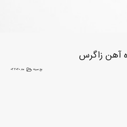
ه آهن زاگرس
بج سینه
02 مه, 2020