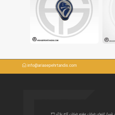
info@ariasepehrtandis.com
ر شیراز انتهای خیابان مقدم خیابان کاج پلاک ۳۹