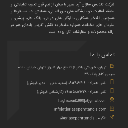
شرکت تندیس سازان آریا سپهر با بیش از نیم قرن تجربه تبلیغاتی و
سابقه فعالیت درنمایشگاه های بین المللی، همایش ها، سمینارها و
همچنین افتخار همکاری با ارگان های دولتی، بانک های پیشرو و
سازمان های مختلف، همواره مفتخر به نقش آفرینی بلندای هنر در
ارائه محصولات و سفارشات آنان بوده است.
تماس با ما
تهران، شریعتی بالاتر از تقاطع بهار شیراز انتهای خیابان مقدم
خیابان کاج پلاک ۳۹
تلفن همراه : ۰۹۱۲۹۶۱۴۱۹۱ (سعید حقی – مدیر فروش)
تلفن همراه : ۰۹۰۵۵۸۵۹۷۲۸ (کارشناس فروش)
haghisaeid1990[at]gmail.com
info[at]ariasepehrtandis.com
تلگرام :
ariasepehrtandis@